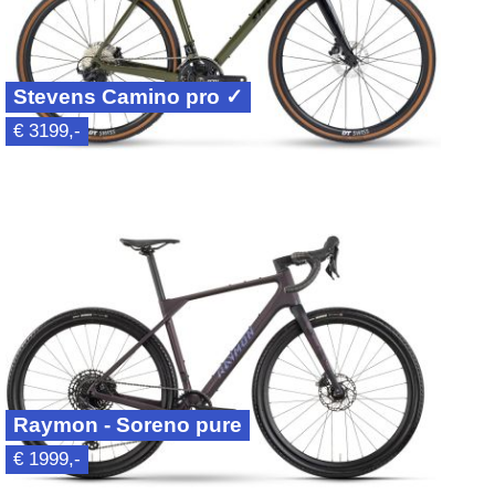
Stevens Camino pro ✓
€ 3199,-
Raymon - Soreno pure
€ 1999,-