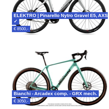
ELEKTRO | Pinarello Nytro Gravel E5, AXS
✓
€ 8500,-
Bianchi - Arcadex comp. - GRX mech.
€ 3050,-