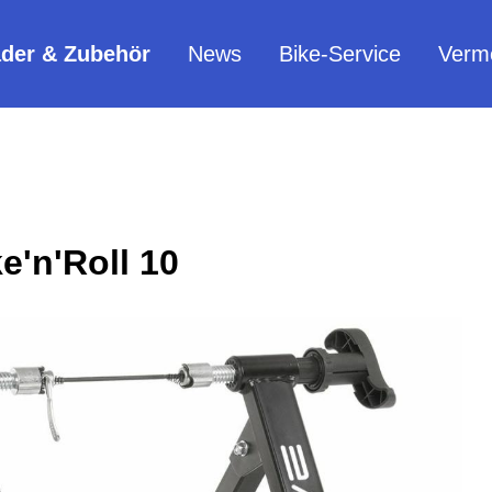
äder & Zubehör
News
Bike-Service
Verm
e'n'Roll 10