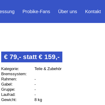
essung
Probike-Fans
Über uns
Kontakt
€ 79,- statt € 159,-
Kategorie:
Teile & Zubehör
Bremssystem:
Rahmen:
-
Gabel:
-
Gruppe:
-
Laufrad:
-
Gewicht:
8 kg