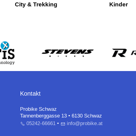
City & Trekking
Kinder
Kontakt
Probike Schwaz
Tannenberggasse 13 • 6130 Schwaz
05242-66661
•
nf
pr
b
k
t