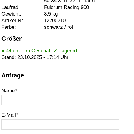
50-34 & 11-32, 11-fach
Laufrad:
Fulcrum Racing 900
Gewicht:
8,5 kg
Artikel-Nr.:
122002101
Farbe:
schwarz / rot
Größen
■ 44 cm - im Geschäft ✓: lagernd
Stand: 23.10.2025 - 17:14 Uhr
Anfrage
Name
*
E-Mail
*