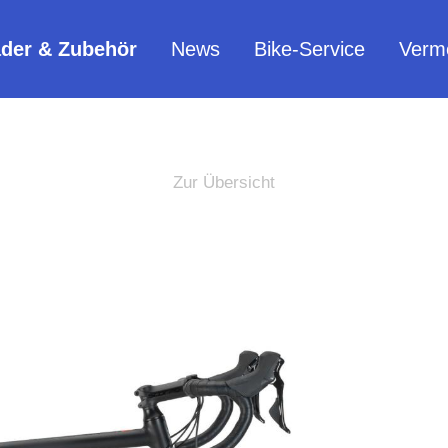
äder & Zubehör
News
Bike-Service
Verm
Zur Übersicht