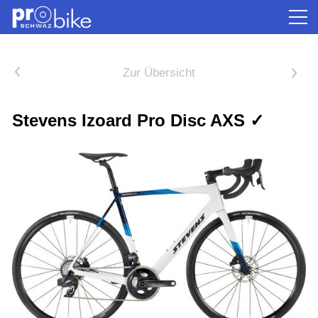
<
Zur Übersicht
>
Stevens Izoard Pro Disc AXS ✓