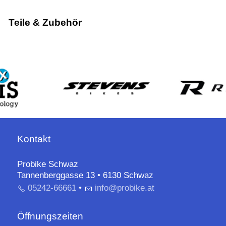
Teile & Zubehör
Kontakt
Probike Schwaz
Tannenberggasse 13 • 6130 Schwaz
05242-66661
•
nf
pr
b
k
t
Öffnungszeiten