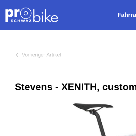
Fahrr
<
Stevens - XENITH, custo