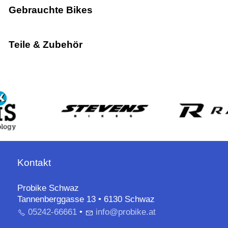
Gebrauchte Bikes
Teile & Zubehör
Kontakt
Probike Schwaz
Tannenberggasse 13 • 6130 Schwaz
05242-66661
•
nf
pr
b
k
t