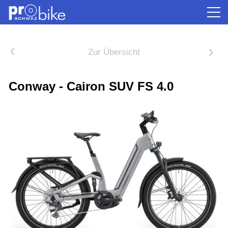
<
Zur Übersicht
>
Conway - Cairon SUV FS 4.0